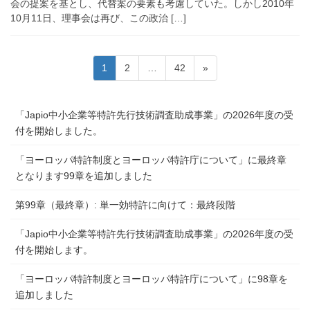
会の提案を基とし、代替案の要素も考慮していた。しかし2010年
10月11日、理事会は再び、この政治 […]
投
固
固
固
1
2
…
42
»
稿
定
定
定
ペ
ペ
ペ
の
「Japio中小企業等特許先行技術調査助成事業」の2026年度の受
ー
ー
ー
ペ
付を開始しました。
ジ
ジ
ジ
ー
「ヨーロッパ特許制度とヨーロッパ特許庁について」に最終章
ジ
となります99章を追加しました
送
り
第99章（最終章）: 単一効特許に向けて：最終段階
「Japio中小企業等特許先行技術調査助成事業」の2026年度の受
付を開始します。
「ヨーロッパ特許制度とヨーロッパ特許庁について」に98章を
追加しました