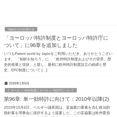
の実施には、この特別なアプローチの目的を明確に論証する深い
法的分析が必要であった。これは欧州委員会が2 […]
2026年1月6日
Japioからのお知らせ
「ヨーロッパ特許制度とヨーロッパ特許庁に
ついて」に96章を追加しました
いつもPatent world by Japioをご利用いただき、ありがとうござい
ます。 「知財を知ろう」に、「欧州特許制度およびその背景、歴
史的発展と現状」と題し、最初に欧州特許制度設立の経緯と歴
史、EPC制度について […]
2026年1月6日
7. ヨーロッパ特許制度とヨーロッパ特許庁について
第96章: 単一効特許に向けて：2010年以降(2)
2010年10月6日、ベルギー議長国は、妥協案の要素を含む政治的
指針案を理事会に採択するよう提案した。この妥協案は欧州委員