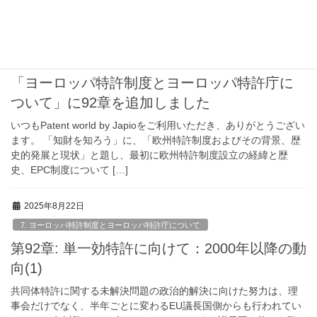
中で）欧州特許庁の側から調整さ […]
2025年8月22日
Japioからのお知らせ
「ヨーロッパ特許制度とヨーロッパ特許庁に
ついて」に92章を追加しました
いつもPatent world by Japioをご利用いただき、ありがとうござい
ます。 「知財を知ろう」に、「欧州特許制度およびその背景、歴
史的発展と現状」と題し、最初に欧州特許制度設立の経緯と歴
史、EPC制度について […]
2025年8月22日
7. ヨーロッパ特許制度とヨーロッパ特許庁について
第92章: 単一効特許に向けて：2000年以降の動
向(1)
共同体特許に関する未解決問題の政治的解決に向けた努力は、理
事会だけでなく、半年ごとに変わるEU議長国側からも行われてい