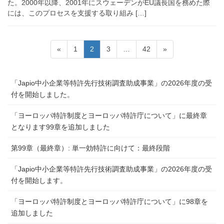
た。2000年以降、2001年にスウェーデンがEU議長国を務めた際
には、このプロセスを支援する取り組み […]
投
固
固
固
固
«
1
2
3
…
42
»
稿
定
定
定
定
ペ
ペ
ペ
ペ
の
「Japio中小企業等特許先行技術調査助成事業」の2026年度の受
ー
ー
ー
ー
ペ
付を開始しました。
ジ
ジ
ジ
ジ
ー
「ヨーロッパ特許制度とヨーロッパ特許庁について」に最終章
ジ
となります99章を追加しました
送
り
第99章（最終章）: 単一効特許に向けて：最終段階
「Japio中小企業等特許先行技術調査助成事業」の2026年度の受
付を開始します。
「ヨーロッパ特許制度とヨーロッパ特許庁について」に98章を
追加しました