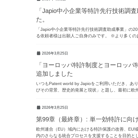
「Japio中小企業等特許先行技術調
た。
「Japio中小企業等特許先行技術調査助成事業」の2
る依頼者様は出願人ご自身のみです。 ※より多くの
2026年3月25日
「ヨーロッパ特許制度とヨーロッパ
追加しました
いつもPatent world by Japioをご利用い
びその背景、歴史的発展と現状」と題し、最初に欧州特
2026年3月25日
第99章（最終章）: 単一効特許に向
欧州連合（EU）域内における特許保護の改善、EU
内のさらなる統合プロセスを支援することを目的と