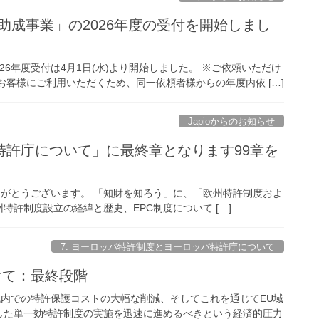
査助成事業」の2026年度の受付を開始しまし
026年度受付は4月1日(水)より開始しました。 ※ご依頼いただけ
お客様にご利用いただくため、同一依頼者様からの年度内依 […]
Japioからのお知らせ
特許庁について」に最終章となります99章を
ただき、ありがとうございます。 「知財を知ろう」に、「欧州特許制度およ
許制度設立の経緯と歴史、EPC制度について […]
7. ヨーロッパ特許制度とヨーロッパ特許庁について
けて：最終段階
域内での特許保護コストの大幅な削減、そしてこれを通じてEU域
した単一効特許制度の実施を迅速に進めるべきという経済的圧力