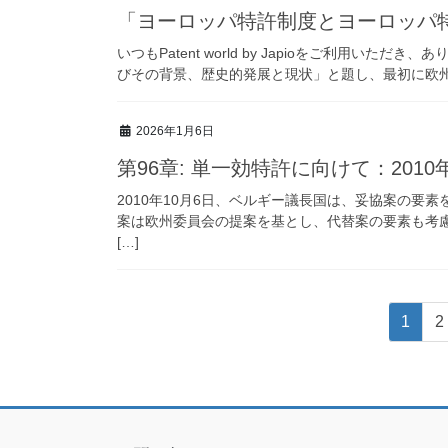
「ヨーロッパ特許制度とヨーロッパ
いつもPatent world by Japioをご利用い
びその背景、歴史的発展と現状」と題し、最初に欧州特
2026年1月6日
第96章: 単一効特許に向けて：2010年
2010年10月6日、ベルギー議長国は、妥協案の要
案は欧州委員会の提案を基とし、代替案の要素も考慮し
[…]
投
固
1
2
稿
定
ペ
の
ー
ペ
ジ