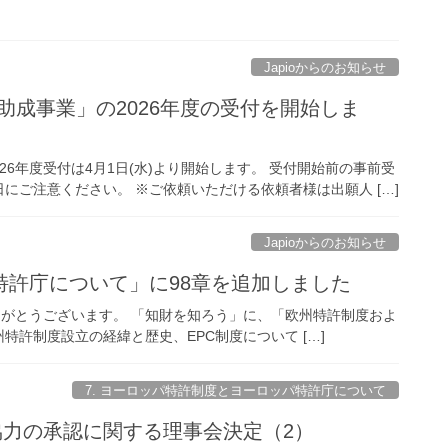
Japioからのお知らせ
査助成事業」の2026年度の受付を開始しま
026年度受付は4月1日(水)より開始します。 受付開始前の事前受
にご注意ください。 ※ご依頼いただける依頼者様は出願人 […]
Japioからのお知らせ
特許庁について」に98章を追加しました
ただき、ありがとうございます。 「知財を知ろう」に、「欧州特許制度およ
許制度設立の経緯と歴史、EPC制度について […]
7. ヨーロッパ特許制度とヨーロッパ特許庁について
化協力の承認に関する理事会決定（2）