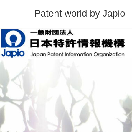
コ
ナ
ン
ビ
Patent world by Japio
テ
ゲ
ン
ー
ツ
シ
へ
ョ
ス
ン
キ
に
ッ
移
プ
動
Previous