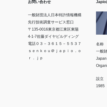
ー
お問い合わせ
Jap
ジ
送
一般財団法人日本特許情報機構
先行技術調査サービス窓口
り
〒135-0016東京都江東区東陽
4-1-7佐藤ダイヤビルディング
電話０３－３６１５－５５３７
名称
ｓｅｎｋｏｕ＠ｊａｐｉｏ．ｏ
一般
ｒ．ｊｐ
Japan 
Organ
設立
198