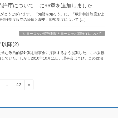
特許庁について」に96章を追加しました
ただき、ありがとうございます。 「知財を知ろう」に、「欧州特許制度およ
許制度設立の経緯と歴史、EPC制度について […]
7. ヨーロッパ特許制度とヨーロッパ特許庁について
以降(2)
素を含む政治的指針案を理事会に採択するよう提案した。この妥協
ていた。しかし2010年10月11日、理事会は再び、この政治
固
固
…
42
»
定
定
ペ
ペ
ー
ー
ジ
ジ