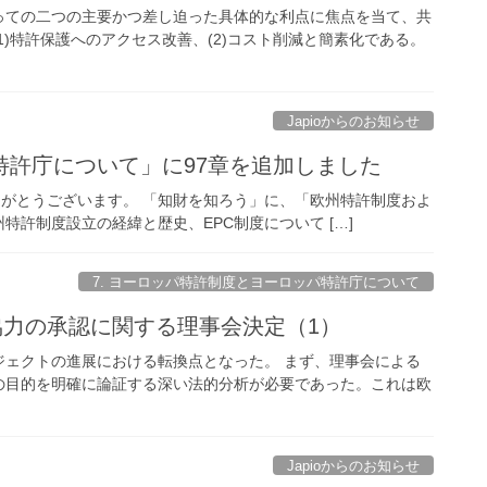
っての二つの主要かつ差し迫った具体的な利点に焦点を当て、共
)特許保護へのアクセス改善、(2)コスト削減と簡素化である。
Japioからのお知らせ
特許庁について」に97章を追加しました
ただき、ありがとうございます。 「知財を知ろう」に、「欧州特許制度およ
許制度設立の経緯と歴史、EPC制度について […]
7. ヨーロッパ特許制度とヨーロッパ特許庁について
化協力の承認に関する理事会決定（1）
ジェクトの進展における転換点となった。 まず、理事会による
の目的を明確に論証する深い法的分析が必要であった。これは欧
Japioからのお知らせ