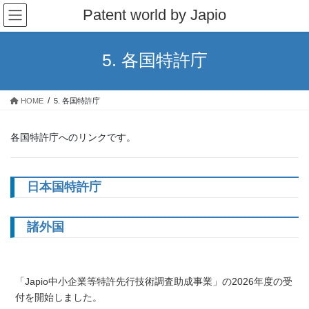
コ
ナ
Patent world by Japio
ン
ビ
テ
ゲ
ン
ー
5. 各国特許庁
ツ
シ
へ
ョ
ス
ン
HOME
5. 各国特許庁
キ
に
ッ
移
プ
動
各国特許庁へのリンクです。
日本国特許庁
諸外国
「Japio中小企業等特許先行技術調査助成事業」の2026年度の受
付を開始しました。