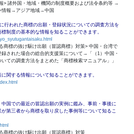
情報> 諸外国・地域・機関の制度概要および法令条約等 →
令情報→アジア地域→中国
既に行われた商標の出願・登録状況についての調査方法を
商標制度の基本的な情報を知ることができます。
hyo_syutugantaisaku.html
おける商標の抜け駆け出願（冒認商標）対策> 中国・台湾で
登録された場合の総合的支援策について→「（1）中国・
ついての調査方法をまとめた「商標検索マニュアル」」
策に関する情報について知ることができます。
ndex.html
、中国での最近の冒認出願の実例に鑑み、事前・事後に
業が第三者から商標を取り戻した事例等について知るこ
.html
おける商標の抜け駆け出願（冒認商標）対策