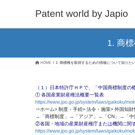
コ
ナ
ン
ビ
Patent world by Japio
テ
ゲ
ン
ー
ツ
シ
へ
ョ
1. 
ス
ン
キ
に
ッ
移
HOME
1. 商標権を取得するための情報について知りた
プ
動
（１）日本特許庁ＨＰで、「中国商標制度の
① 各国産業財産権法概要一覧表
https://www.jpo.go.jp/system/laws/gaikoku/mok
⇒ホーム> 制度・手続> 法令・施策> 外国
→「商標制度」→「アジア」→「CN」→「中
②各国・地域の産業財産権庁または機関に関
https://www.jpo.go.jp/system/laws/gaikoku/mok