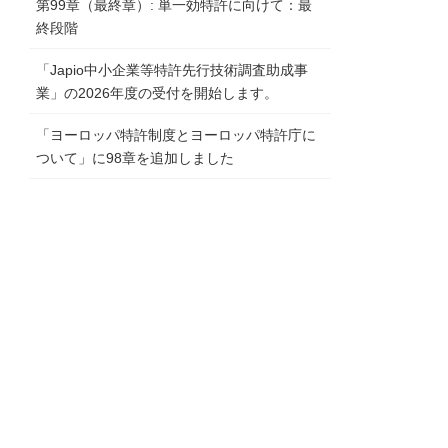
第99章（最終章）: 単一効特許に向けて：最
終段階
「Japio中小企業等特許先行技術調査助成事
業」の2026年度の受付を開始します。
「ヨーロッパ特許制度とヨーロッパ特許庁に
ついて」に98章を追加しました