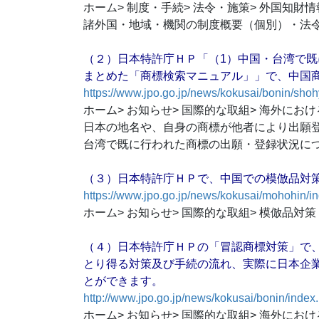
ホーム> 制度・手続> 法令・施策> 外国知財
諸外国・地域・機関の制度概要（個別）・法
（２）日本特許庁ＨＰ「（1）中国・台湾で
まとめた「商標検索マニュアル」」で、中国
https://www.jpo.go.jp/news/kokusai/bonin/sho
ホーム> お知らせ> 国際的な取組> 海外に
日本の地名や、自身の商標が他者により出願
台湾で既に行われた商標の出願・登録状況に
（３）日本特許庁ＨＰで、中国での模倣品対
https://www.jpo.go.jp/news/kokusai/mohohin/i
ホーム> お知らせ> 国際的な取組> 模倣品対策
（４）日本特許庁ＨＰの「冒認商標対策」で
とり得る対策及び手続の流れ、実際に日本企
とができます。
http://www.jpo.go.jp/news/kokusai/bonin/index
ホーム> お知らせ> 国際的な取組> 海外に