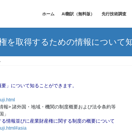
ホーム
AI翻訳（無料版）
先行技術調査
商標権を取得するための情報について
い
概要」について知ることができます。
uji.html
知財情報> 諸外国・地域・機関の制度概要および法令条約等
国」
する情報並びに産業財産権に関する制度の概要について
uji.html#asia