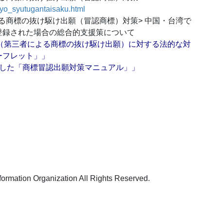
hyo_syutugantaisaku.html
おける商標の抜け駆け出願（冒認商標）対策> 中国・台湾で
登録された場合の総合的支援策について
出願（第三者による商標の抜け駆け出願）に対する法的な対
ーフレット」」
説した「商標冒認出願対策マニュアル」」
ation Organization All Rights Reserved.