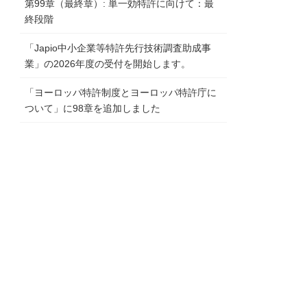
第99章（最終章）: 単一効特許に向けて：最
終段階
「Japio中小企業等特許先行技術調査助成事
業」の2026年度の受付を開始します。
「ヨーロッパ特許制度とヨーロッパ特許庁に
ついて」に98章を追加しました