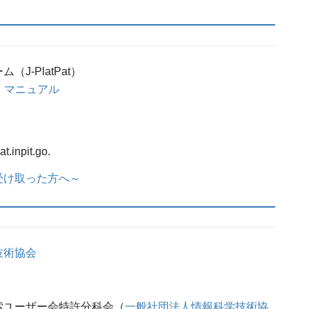
J-PlatPat）
ック・マニュアル
.inpit.go.
受け取った方へ～
技術協会
索ユーザー会特許分科会（
一般社団法人情報科学技術協