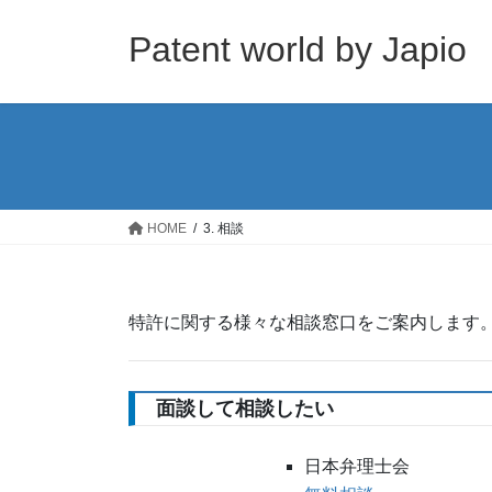
コ
ナ
ン
ビ
Patent world by Japio
テ
ゲ
ン
ー
ツ
シ
へ
ョ
ス
ン
キ
に
ッ
移
HOME
3. 相談
プ
動
特許に関する様々な相談窓口をご案内します
面談して相談したい
日本弁理士会