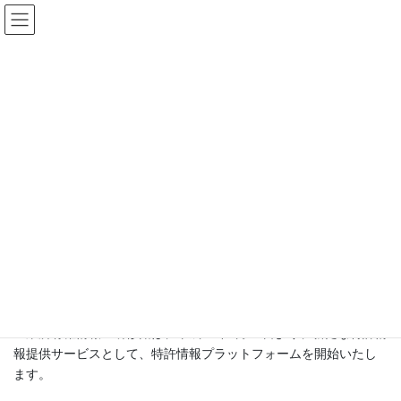
コ
ナ
Patent world by Japio
ン
ビ
テ
ゲ
ン
ー
特許に関連するニュース
ツ
シ
へ
ョ
ス
ン
HOME
お知らせ
特許に関連するニュース
キ
に
「特許情報プラットフォーム開始のお知らせ」
ッ
移
プ
動
2015年2月12日
/ 最終更新日時 :
2015年2月12日
Japio
特許に関連するニュース
「特許情報プラットフォーム開始
のお知らせ」
工業所有権情報・研修館は、平成27年3月23日より、新たな特許情
報提供サービスとして、特許情報プラットフォームを開始いたし
ます。