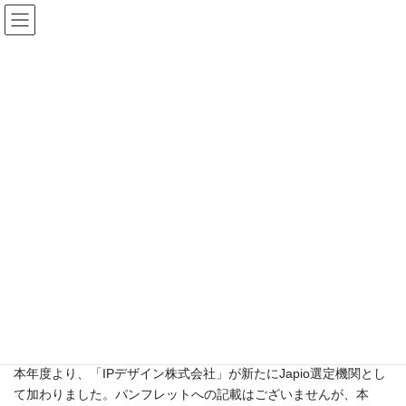
コ
ナ
Patent world by Japio
ン
ビ
テ
ゲ
ン
ー
Japioからのお知らせ
ツ
シ
へ
ョ
ス
ン
HOME
お知らせ
Japioからのお知らせ
Japio選定調査機関追加のお知らせ
キ
に
ッ
移
プ
動
2015年2月13日
/ 最終更新日時 :
2015年2月13日
Japio
Japioからのお知らせ
Japio選定調査機関追加のお知らせ
平素よりJapio中小企業等特許先行技術調査支援サービスをご利用
いただき、ありがとうございます。
平成26年度も本事業を継続してまいりますので、どうぞよろしく
お願いいたします。
本年度より、「IPデザイン株式会社」が新たにJapio選定機関とし
て加わりました。パンフレットへの記載はございませんが、本