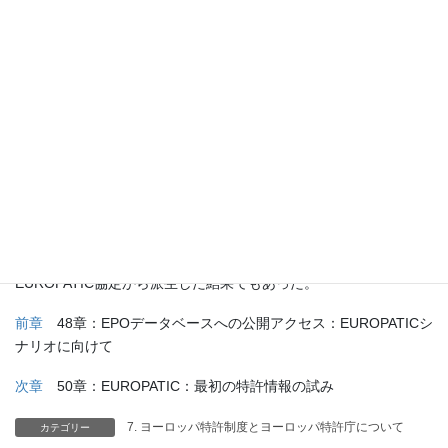
れた。ここで重要なのは、各国特許庁が技術情報の普及のために
データベースを提供し、これらのデータの公共利用は極めて保守
的な、あるいは制限的な方法で明確に定義されていたことに加え
て、EPOは1984年にオーストリア、フランス、オランダ、スウェ
ーデン、スイスの特許庁および英国の大英図書館と契約を締結
し、ハーグにある3つのデータベースのEPO内部データ処理システ
ムに直接アクセスできるようにしたことである。この契約では、
これらの特許庁はEPOのコンピューターから得られた情報を、各
特許庁の公共参考図書館の利用者や内部使用に限り使用すること
が認められていた。EPO内部の3つのデータベースに直接アクセス
して得た情報を提供する権限は、情報へのアクセスを広く一般に
提供したいというEPOの意図に沿ったものと理解できるが、
EUROPATIC協定から派生した結果でもあった。
前章
48章：EPOデータベースへの公開アクセス：EUROPATICシ
ナリオに向けて
次章
50章：EUROPATIC：最初の特許情報の試み
7. ヨーロッパ特許制度とヨーロッパ特許庁について
カテゴリー