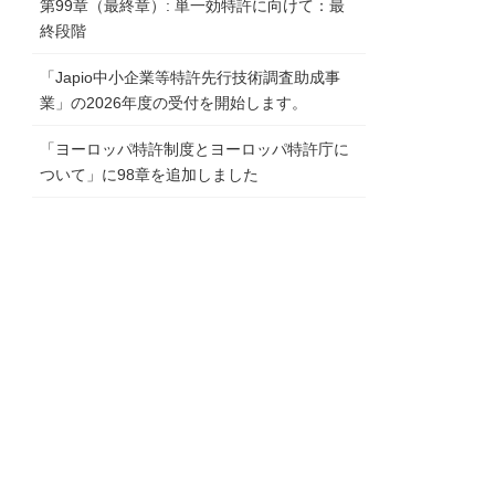
第99章（最終章）: 単一効特許に向けて：最
終段階
「Japio中小企業等特許先行技術調査助成事
業」の2026年度の受付を開始します。
「ヨーロッパ特許制度とヨーロッパ特許庁に
ついて」に98章を追加しました