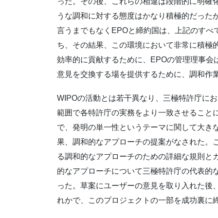
った。その後、これらの相違は段階的に明確
うな調和に対する態度はかなり積極的だった
言うまでもなくEPOと締約国は、上記のすべ
ち、その結果、この環境において非常に積極的
効率的に貢献するために、EPOの管理理事会
意見を交換する場を提供するために、調和作
WIPOの活動とは若干異なり、三極特許庁に
範囲で各特許庁の実務をより一致させることに
で、発明の単一性というテーマに関して大き
果、調和的なアプローチの提案がなされた。
る調和的なアプローチのための詳細な規則と
的なアプローチについて三極特許庁の代表的
った。草案にユーザーの意見を取り入れた後、
れかで、このプロジェクトの一部を成功裏に