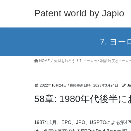
コ
ナ
ン
ビ
Patent world by Japio
テ
ゲ
ン
ー
ツ
シ
へ
ョ
7. ヨ
ス
ン
キ
に
ッ
移
HOME
知財を知ろう
7. ヨーロッパ特許制度とヨー
プ
動
2022年10月24日
/ 最終更新日時 :
2023年3月24日
Ja
58章: 1980年代後
1987年1月、EPO、JPO、USPTOによ