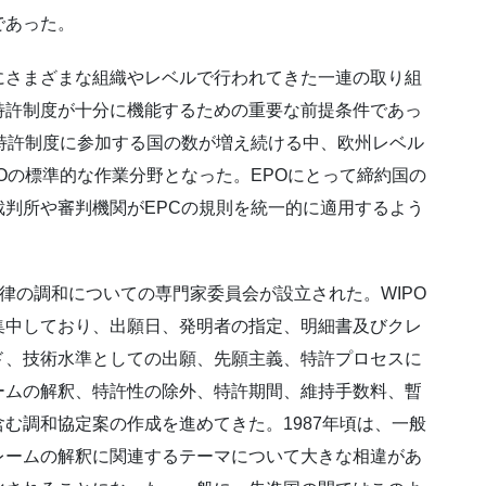
であった。
にさまざまな組織やレベルで行われてきた一連の取り組
特許制度が十分に機能するための重要な前提条件であっ
特許制度に参加する国の数が増え続ける中、欧州レベル
Oの標準的な作業分野となった。EPOにとって締約国の
判所や審判機関がEPCの規則を統一的に適用するよう
法律の調和についての専門家委員会が設立された。WIPO
集中しており、出願日、発明者の指定、明細書及びクレ
ド、技術水準としての出願、先願主義、特許プロセスに
ームの解釈、特許性の除外、特許期間、維持手数料、暫
む調和協定案の作成を進めてきた。1987年頃は、一般
レームの解釈に関連するテーマについて大きな相違があ