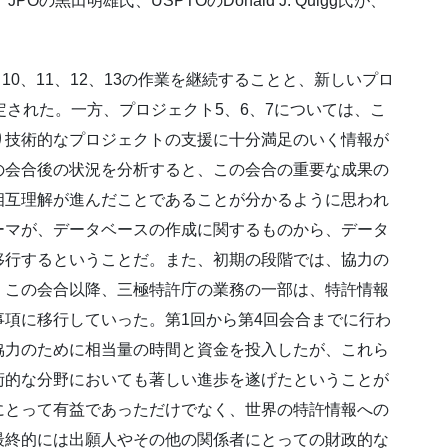
JPOの黒田明雄氏、USPTOのDonald J. Quigg氏が、
10、11、12、13の作業を継続することと、新しいプロ
定された。一方、プロジェクト5、6、7については、こ
り技術的なプロジェクトの支援に十分満足のいく情報が
の会合後の状況を分析すると、この会合の重要な成果の
相互理解が進んだことであることが分かるように思われ
ーマが、データベースの作成に関するものから、データ
移行するということだ。また、初期の段階では、協力の
、この会合以降、三極特許庁の業務の一部は、特許情報
項に移行していった。第1回から第4回会合までに行わ
協力のために相当量の時間と資金を投入したが、これら
術的な分野においても著しい進歩を遂げたということが
にとって有益であっただけでなく、世界の特許情報への
最終的には出願人やその他の関係者にとっての財政的な