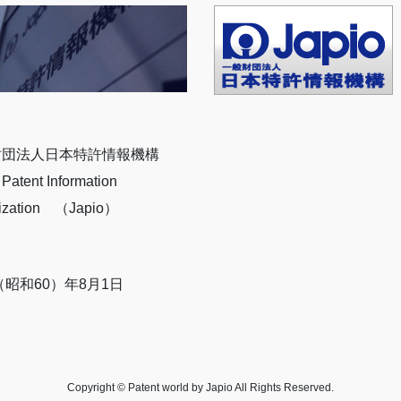
財団法人日本特許情報機構
Patent Information
ization （Japio）
5（昭和60）年8月1日
Copyright © Patent world by Japio All Rights Reserved.