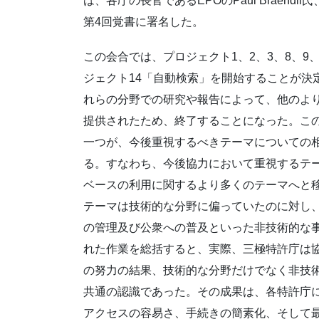
は、各庁の長官であるEPOのPaul Braendli氏、
第4回覚書に署名した。
この会合では、プロジェクト1、2、3、8、9、
ジェクト14「自動検索」を開始することが決
れらの分野での研究や報告によって、他のよ
提供されたため、終了することになった。こ
一つが、今後重視するべきテーマについての
る。すなわち、今後協力において重視するテ
ベースの利用に関するより多くのテーマへと
テーマは技術的な分野に偏っていたのに対し
の管理及び公衆への普及といった非技術的な事
れた作業を総括すると、実際、三極特許庁は
の努力の結果、技術的な分野だけでなく非技
共通の認識であった。その成果は、各特許庁
アクセスの容易さ、手続きの簡素化、そして