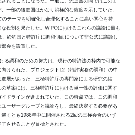
化されることになった。一般に、先進国の間ではこのよ
が、一部の後進国はかなり消極的な態度を示していた。
てのテーマを明確化し合理化することに高い関心を持
な役割を果たした。WIPOにおけるこれらの議論に最も
は、締約国と特許庁に調和側面について非公式に議論し
業部会を設置した。
おける調和のための努力は、現行の特許法の枠内で可能な
向けられた。プロジェクト12（特許実務の調和）の中
な進展があった。三極特許庁の専門家による研究の結
この草案には、三極特許庁における単一性の評価に関す
ガイドラインが含まれていた。この時点では、この調和
なユーザーグループと議論をし、最終決定する必要があ
遅くとも1988年中に開催される2回の三極会合のいず
終了させることが目標とされた。