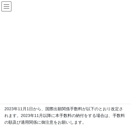
コ
ナ
Patent world by Japio
ン
ビ
テ
ゲ
ン
ー
特許に関連するニュース
ツ
シ
へ
ョ
ス
ン
HOME
お知らせ
特許に関連するニュース
キ
に
国際出願関係手数料改定のお知らせ
ッ
移
プ
動
2023年10月2日
/ 最終更新日時 :
2024年7月2日
Japio
特許に関連するニュース
国際出願関係手数料改定のお知ら
せ
2023年11月1日から、国際出願関係手数料が以下のとおり改定さ
れます。2023年11月以降に本手数料の納付をする場合は、手数料
の額及び適用関係に御注意をお願いします。