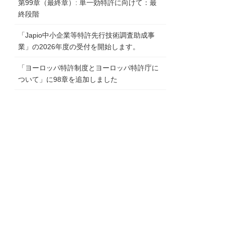
第99章（最終章）: 単一効特許に向けて：最
終段階
「Japio中小企業等特許先行技術調査助成事
業」の2026年度の受付を開始します。
「ヨーロッパ特許制度とヨーロッパ特許庁に
ついて」に98章を追加しました