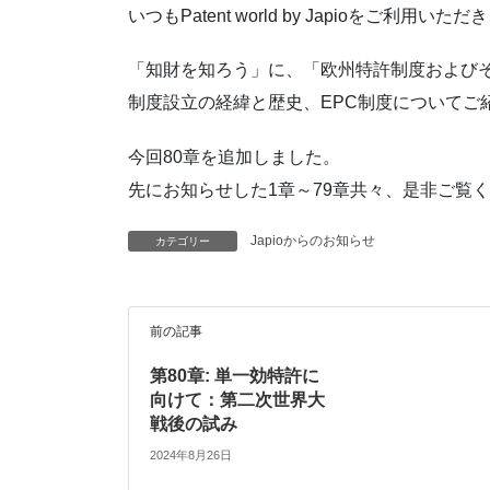
いつもPatent world by Japioをご利
「知財を知ろう」に、「欧州特許制度および
制度設立の経緯と歴史、EPC制度についてご
今回80章を追加しました。
先にお知らせした1章～79章共々、是非ご覧
Japioからのお知らせ
カテゴリー
前の記事
第80章: 単一効特許に
向けて：第二次世界大
戦後の試み
2024年8月26日