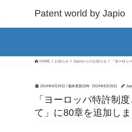
コ
ナ
ン
ビ
Patent world by Japio
テ
ゲ
ン
ー
ツ
シ
へ
ョ
ス
ン
キ
に
ッ
移
HOME
お知らせ
Japioからのお知らせ
「ヨーロッパ
プ
動
2024年8月26日
/ 最終更新日時 :
2024年8月26日
Jap
「ヨーロッパ特許制度
て」に80章を追加し