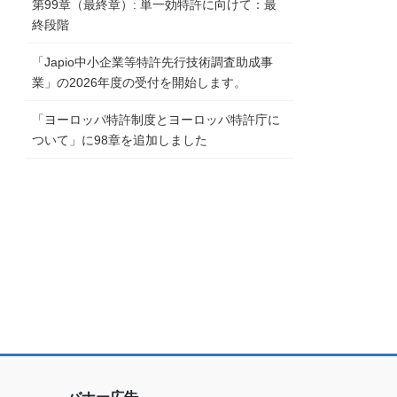
第99章（最終章）: 単一効特許に向けて：最
終段階
「Japio中小企業等特許先行技術調査助成事
業」の2026年度の受付を開始します。
「ヨーロッパ特許制度とヨーロッパ特許庁に
ついて」に98章を追加しました