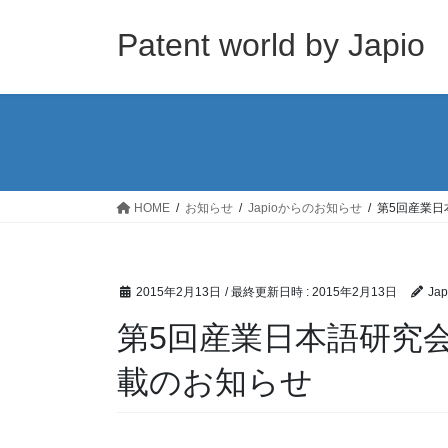
コ
ナ
ン
ビ
Patent world by Japio
テ
ゲ
ン
ー
ツ
シ
へ
ョ
ス
ン
キ
に
ッ
移
HOME
お知らせ
Japioからのお知らせ
第5回産業日
プ
動
2015年2月13日
/ 最終更新日時 :
2015年2月13日
Jap
第5回産業日本語研究
載のお知らせ