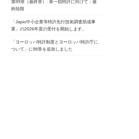
第99章（最終章）: 単一効特許に向けて：最
終段階
「Japio中小企業等特許先行技術調査助成事
業」の2026年度の受付を開始します。
「ヨーロッパ特許制度とヨーロッパ特許庁に
ついて」に98章を追加しました