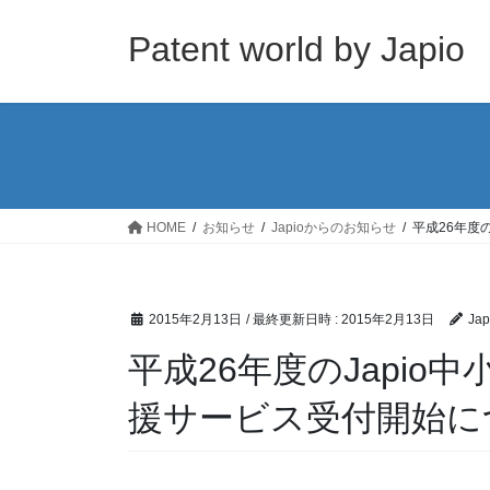
コ
ナ
ン
ビ
Patent world by Japio
テ
ゲ
ン
ー
ツ
シ
へ
ョ
ス
ン
キ
に
ッ
移
HOME
お知らせ
Japioからのお知らせ
平成26年度
プ
動
2015年2月13日
/ 最終更新日時 :
2015年2月13日
Jap
平成26年度のJapi
援サービス受付開始に